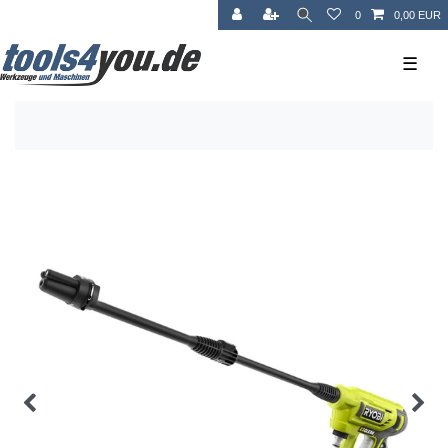
0
0,00 EUR
☰