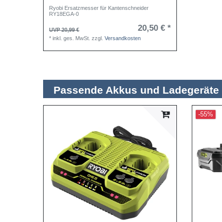
Ryobi Ersatzmesser für Kantenschneider
RY18EGA-0
20,50 € *
UVP 20,99 €
*
inkl. ges. MwSt.
zzgl.
Versandkosten
Passende Akkus und Ladegeräte
-55%