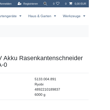
Anmelden
Registrieren
0
0
0,00 EUR
rtengeräte
Haus & Garten
Werkzeuge
V Akku Rasenkantenschneider
-0
5133.004.891
Ryobi
4892210189837
6000
g