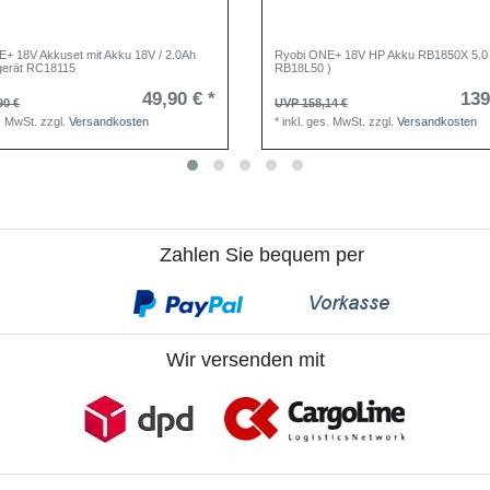
+ 18V Akkuset mit Akku 18V / 2.0Ah
Ryobi ONE+ 18V HP Akku RB1850X 5.0 
gerät RC18115
RB18L50 )
49,90 € *
139
90 €
UVP 158,14 €
s. MwSt.
zzgl.
Versandkosten
*
inkl. ges. MwSt.
zzgl.
Versandkosten
Zahlen Sie bequem per
Wir versenden mit