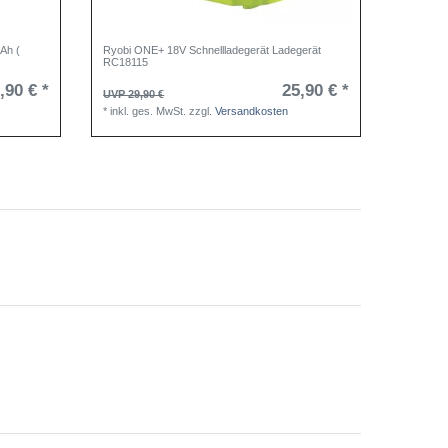
Ah (
Ryobi ONE+ 18V Schnellladegerät Ladegerät
Ryobi ON
RC18115
,90 € *
25,90 € *
UVP 29,90 €
UVP 94,8
*
inkl. ges. MwSt.
zzgl.
Versandkosten
*
inkl. g