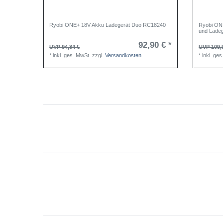
Ryobi ONE+ 18V Akku Ladegerät Duo RC18240
Ryobi ONE
und Lade
92,90 € *
UVP 94,84 €
UVP 109,
*
inkl. ges. MwSt.
zzgl.
Versandkosten
*
inkl. ge