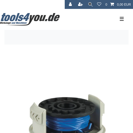
0
0,00 EUR
☰