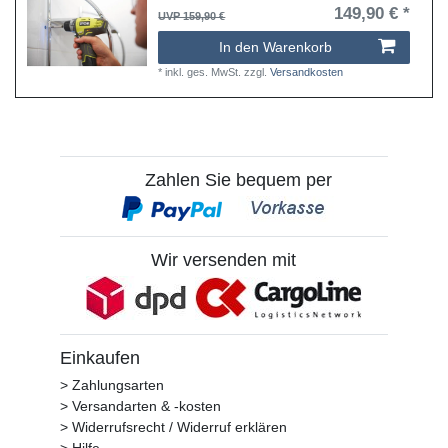
149,90 € *
UVP 159,90 €
In den Warenkorb
*
inkl. ges. MwSt.
zzgl.
Versandkosten
Zahlen Sie bequem per
Wir versenden mit
Einkaufen
> Zahlungsarten
> Versandarten & -kosten
> Widerrufsrecht / Widerruf erklären