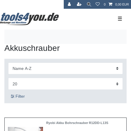
0
0,00 EUR
☰
Akkuschrauber
Filter
Ryobi Akku Bohrschrauber R12DD-L13S