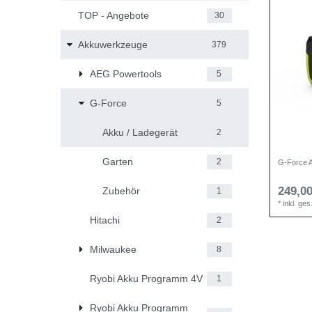
TOP - Angebote
30
Akkuwerkzeuge
379
AEG Powertools
5
G-Force
5
Akku / Ladegerät
2
Garten
2
G-Force A
249,00
Zubehör
1
*
inkl. ge
Hitachi
2
Milwaukee
8
Ryobi Akku Programm 4V
1
Ryobi Akku Programm