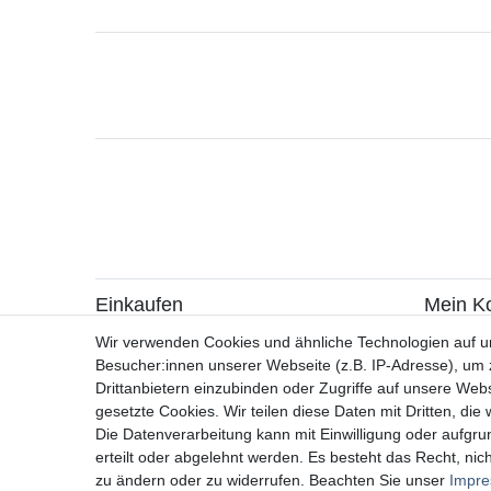
Einkaufen
Mein K
> Zahlungsarten
> Registr
Wir verwenden Cookies und ähnliche Technologien auf 
> Versandarten & -kosten
> Login
Besucher:innen unserer Webseite (z.B. IP-Adresse), um z
> Widerrufsrecht / Widerruf erklären
Drittanbietern einzubinden oder Zugriffe auf unsere Webs
> Hilfe
gesetzte Cookies. Wir teilen diese Daten mit Dritten, die
> Information zur Batterieentsorgung
Die Datenverarbeitung kann mit Einwilligung oder aufgru
> Altölverordnung
erteilt oder abgelehnt werden. Es besteht das Recht, nich
zu ändern oder zu widerrufen. Beachten Sie unser
Impr