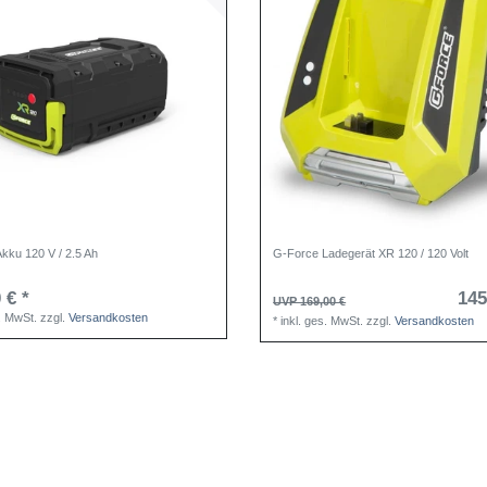
kku 120 V / 2.5 Ah
G-Force Ladegerät XR 120 / 120 Volt
 € *
145
UVP 169,00 €
s. MwSt.
zzgl.
Versandkosten
*
inkl. ges. MwSt.
zzgl.
Versandkosten