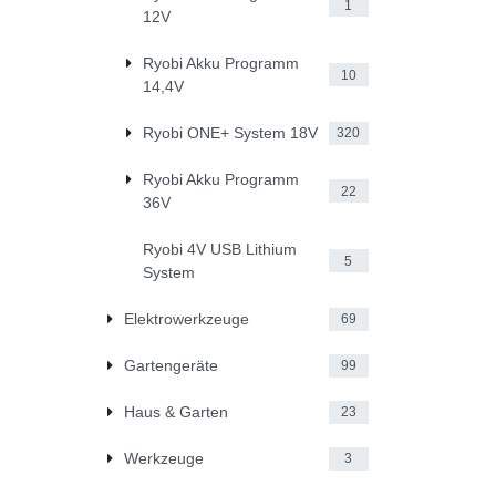
1
12V
Ryobi Akku Programm
10
14,4V
Ryobi ONE+ System 18V
320
Ryobi Akku Programm
22
36V
Ryobi 4V USB Lithium
5
System
Elektrowerkzeuge
69
Gartengeräte
99
Haus & Garten
23
Werkzeuge
3