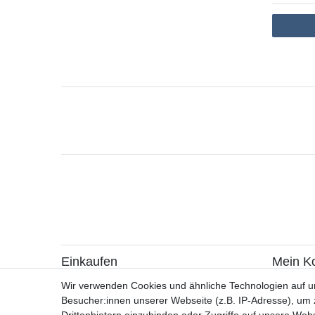
Einkaufen
Mein K
> Zahlungsarten
> Registr
Wir verwenden Cookies und ähnliche Technologien auf 
> Versandarten & -kosten
> Login
Besucher:innen unserer Webseite (z.B. IP-Adresse), um z
> Widerrufsrecht / Widerruf erklären