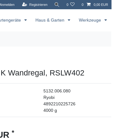
Anmelden
Registrieren
0
0
0,00 EUR
rtengeräte
Haus & Garten
Werkzeuge
NK Wandregal, RSLW402
5132.006.080
Ryobi
4892210225726
4000
g
*
EUR