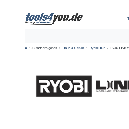
Zur Startseite gehen
Haus & Garten
Ryobi LINK
Ryobi LINK 