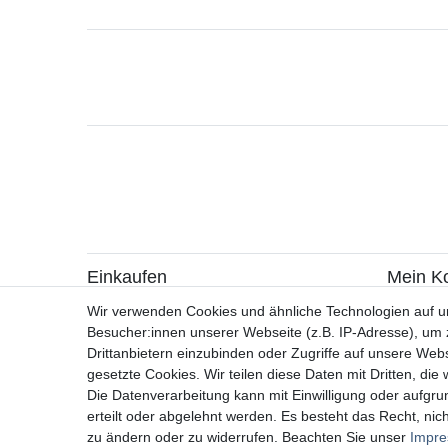
Einkaufen
Mein K
> Zahlungsarten
> Registr
Wir verwenden Cookies und ähnliche Technologien auf 
> Versandarten & -kosten
> Login
Besucher:innen unserer Webseite (z.B. IP-Adresse), um z
> Widerrufsrecht / Widerruf erklären
Drittanbietern einzubinden oder Zugriffe auf unsere Webs
> Hilfe
gesetzte Cookies. Wir teilen diese Daten mit Dritten, die
> Information zur Batterieentsorgung
Die Datenverarbeitung kann mit Einwilligung oder aufgru
> Altölverordnung
erteilt oder abgelehnt werden. Es besteht das Recht, nich
zu ändern oder zu widerrufen. Beachten Sie unser
Impr