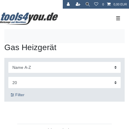
0
0,00 EUR
☰
Gas Heizgerät
Filter