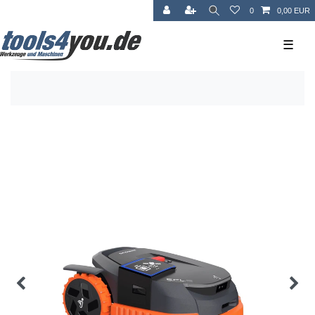
0
0,00 EUR
☰