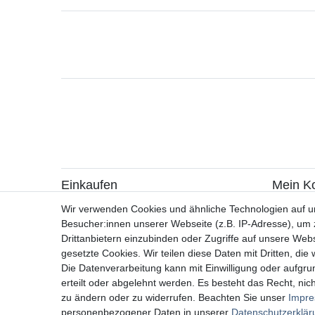
Einkaufen
Mein K
> Zahlungsarten
> Registr
Wir verwenden Cookies und ähnliche Technologien auf 
> Versandarten & -kosten
> Login
Besucher:innen unserer Webseite (z.B. IP-Adresse), um z
> Widerrufsrecht / Widerruf erklären
Drittanbietern einzubinden oder Zugriffe auf unsere Webs
> Hilfe
gesetzte Cookies. Wir teilen diese Daten mit Dritten, die
> Information zur Batterieentsorgung
Die Datenverarbeitung kann mit Einwilligung oder aufgru
> Altölverordnung
erteilt oder abgelehnt werden. Es besteht das Recht, nich
zu ändern oder zu widerrufen. Beachten Sie unser
Impr
personenbezogener Daten in unserer
Daten­schutz­erklä