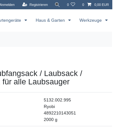
Anmelden
Registrieren
0
0
0,00 EUR
rtengeräte
Haus & Garten
Werkzeuge
bfangsack / Laubsack /
für alle Laubsauger
5132.002.995
Ryobi
4892210143051
2000
g