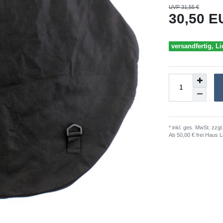
UVP 31,55 €
30,50 
versandfertig, Li
* inkl. ges. MwSt. zzgl.
Ab 50,00 € frei Haus L