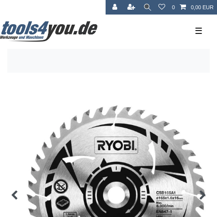
0
0,00 EUR
☰