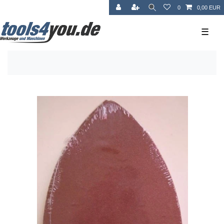
0
0,00 EUR
☰