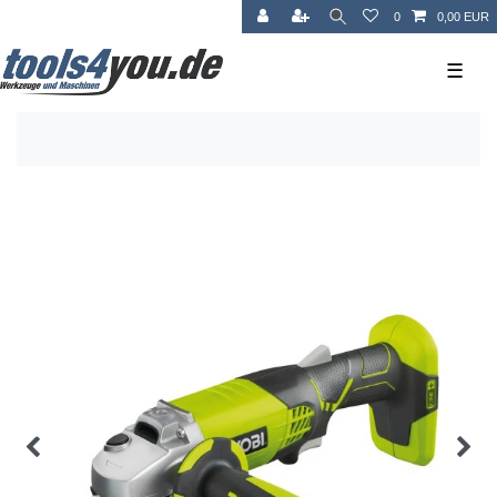
0
0,00 EUR
☰