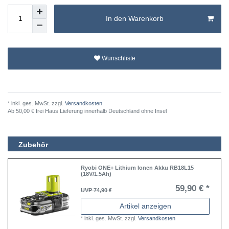
In den Warenkorb
Wunschliste
* inkl. ges. MwSt. zzgl.
Versandkosten
Ab 50,00 € frei Haus Lieferung innerhalb Deutschland ohne Insel
Zubehör
Ryobi ONE+ Lithium Ionen Akku RB18L15
(18V/1.5Ah)
59,90 € *
UVP 74,90 €
Artikel anzeigen
*
inkl. ges. MwSt.
zzgl.
Versandkosten