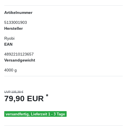
Artikelnummer
5133001903
Hersteller
Ryobi
EAN
4892210123657
Versandgewicht
4000
g
UVP 105,39 €
*
79,90 EUR
versandfertig, Lieferzeit 1 - 3 Tage