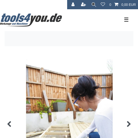
0
0,00 EUR
☰