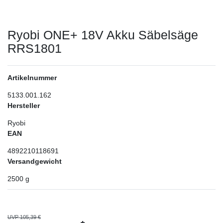
Ryobi ONE+ 18V Akku Säbelsäge
RRS1801
Artikelnummer
5133.001.162
Hersteller
Ryobi
EAN
4892210118691
Versandgewicht
2500
g
UVP 105,39 €