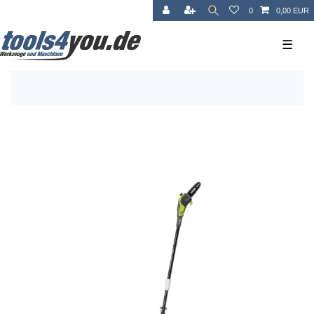
0
0,00 EUR
☰