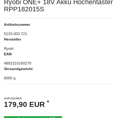
Ryobi ONE+ 18V Akku Hochentaster
RPP182015S
Artikelnummer
5133.003.721
Hersteller
Ryobi
EAN
4892210160270
Versandgewicht
6000
g
UVP 210,89 €
*
179,90 EUR