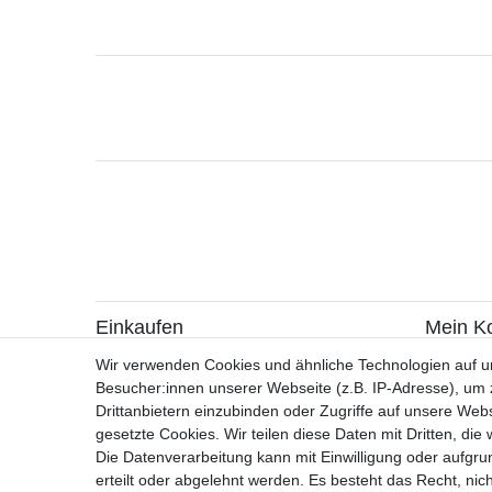
Einkaufen
Mein K
> Zahlungsarten
> Registr
Wir verwenden Cookies und ähnliche Technologien auf 
> Versandarten & -kosten
> Login
Besucher:innen unserer Webseite (z.B. IP-Adresse), um z
> Widerrufsrecht / Widerruf erklären
Drittanbietern einzubinden oder Zugriffe auf unsere Webs
> Hilfe
gesetzte Cookies. Wir teilen diese Daten mit Dritten, die
> Information zur Batterieentsorgung
Die Datenverarbeitung kann mit Einwilligung oder aufgru
> Altölverordnung
erteilt oder abgelehnt werden. Es besteht das Recht, nich