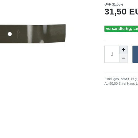
UVP 31,55 €
31,50 
versandfertig, Li
* inkl. ges. MwSt. zzgl.
Ab 50,00 € frei Haus L