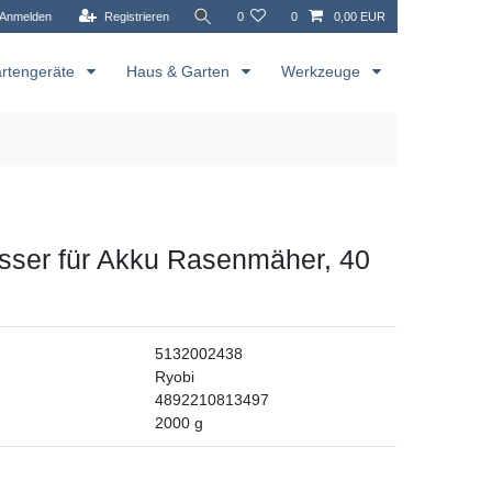
Anmelden
Registrieren
0
0
0,00 EUR
rtengeräte
Haus & Garten
Werkzeuge
sser für Akku Rasenmäher, 40
5132002438
Ryobi
4892210813497
2000
g