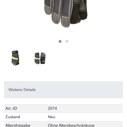
Weitere Details
Technisches
Wert
Art.-ID
2074
Merkmal
Zustand
Neu
Altersfreigabe
Ohne Altersbeschränkung