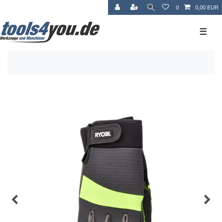
0
0,00 EUR
☰