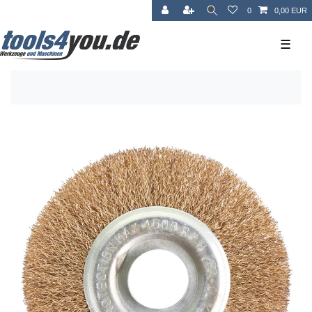
0
0,00 EUR
☰