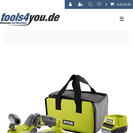
0
0,00 EUR
☰