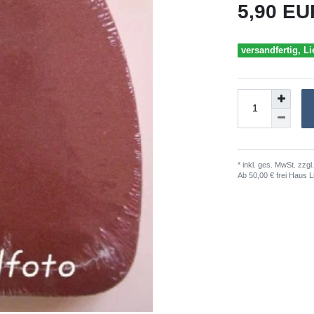
5,90 E
versandfertig, Li
* inkl. ges. MwSt. zzgl.
Ab 50,00 € frei Haus L