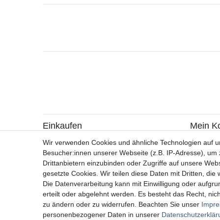
Einkaufen
Mein K
> Zahlungsarten
> Registr
Wir verwenden Cookies und ähnliche Technologien auf 
> Versandarten & -kosten
> Login
Besucher:innen unserer Webseite (z.B. IP-Adresse), um z
> Widerrufsrecht / Widerruf erklären
Drittanbietern einzubinden oder Zugriffe auf unsere Webs
> Hilfe
gesetzte Cookies. Wir teilen diese Daten mit Dritten, die
> Information zur Batterieentsorgung
Die Datenverarbeitung kann mit Einwilligung oder aufgru
> Altölverordnung
erteilt oder abgelehnt werden. Es besteht das Recht, nich
zu ändern oder zu widerrufen. Beachten Sie unser
Impr
personenbezogener Daten in unserer
Daten­schutz­erklä