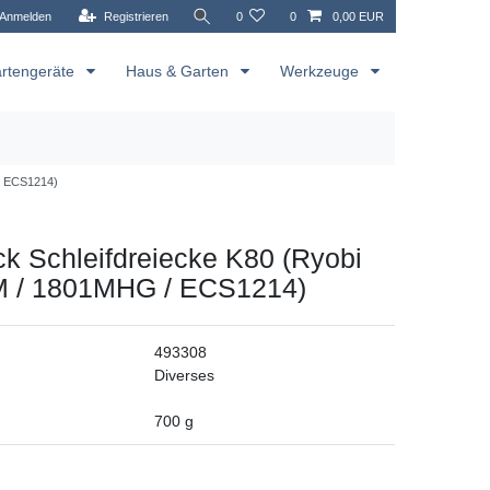
Anmelden
Registrieren
0
0
0,00 EUR
rtengeräte
Haus & Garten
Werkzeuge
/ ECS1214)
ck Schleifdreiecke K80 (Ryobi
 / 1801MHG / ECS1214)
493308
Diverses
700
g