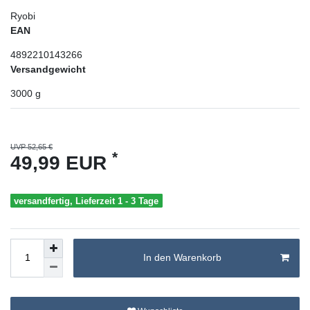
Ryobi
EAN
4892210143266
Versandgewicht
3000
g
UVP 52,65 €
*
49,99 EUR
versandfertig, Lieferzeit 1 - 3 Tage
In den Warenkorb