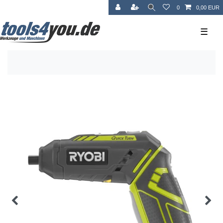
0
0,00 EUR
☰