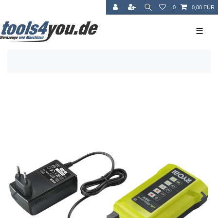
0
0,00 EUR
☰