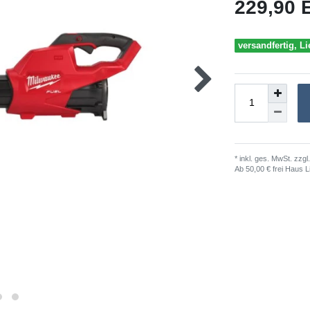
229,90
versandfertig, Li
* inkl. ges. MwSt. zzgl.
Ab 50,00 € frei Haus L