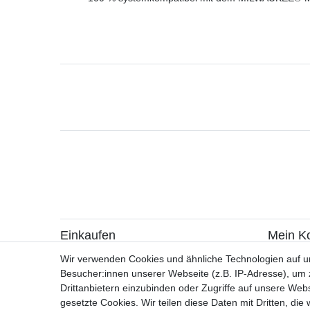
Einkaufen
Mein K
> Zahlungsarten
> Registr
Wir verwenden Cookies und ähnliche Technologien auf 
> Versandarten & -kosten
> Login
Besucher:innen unserer Webseite (z.B. IP-Adresse), um z
> Widerrufsrecht / Widerruf erklären
Drittanbietern einzubinden oder Zugriffe auf unsere Webs
> Hilfe
gesetzte Cookies. Wir teilen diese Daten mit Dritten, die