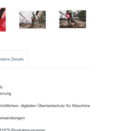
itere Details
/h
uerung
ittlichen, digitalen Überlastschutz für Maschine
 Anwendungen
-M18™-Produktprogramm