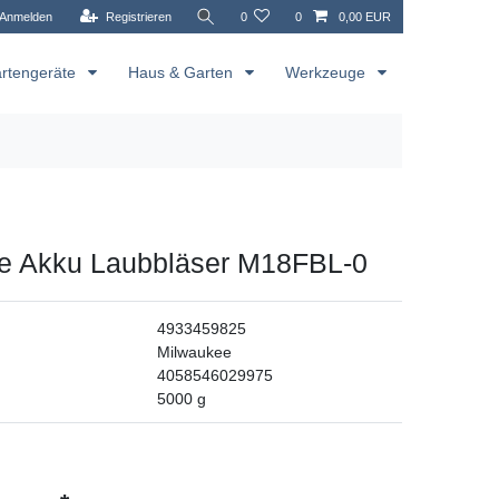
Anmelden
Registrieren
0
0
0,00 EUR
rtengeräte
Haus & Garten
Werkzeuge
e Akku Laubbläser M18FBL-0
4933459825
Milwaukee
4058546029975
5000
g