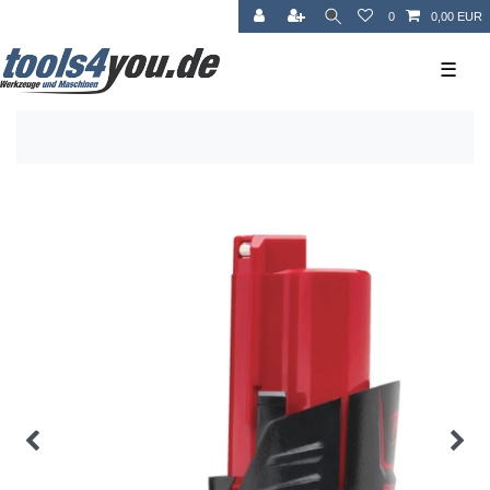
0
0,00 EUR
☰